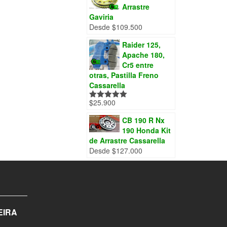
Arrastre
Gaviria
Desde
$
109.500
Raider 125,
Apache 180,
Cr5 entre
otras, Pastilla Freno
Cassarella
$
25.900
Valorado
con
5.00
de
5
CB 190 R Nx
190 Honda Kit
de Arrastre Cassarella
Desde
$
127.000
EIRA