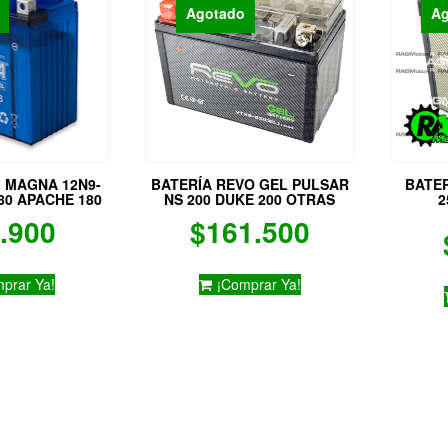
Agotado
A
L MAGNA 12N9-
BATERÍA REVO GEL PULSAR
BATER
80 APACHE 180
NS 200 DUKE 200 OTRAS
2
.900
$
161.500
prar Ya!
¡Comprar Ya!