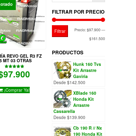
gotado
FILTRAR POR PRECIO
Precio
Precio
Precio:
$97.900
—
Filtrar
mínimo
máximo
$161.500
PRODUCTOS
ÍA REVO GEL R3 FZ
5 MT 03 OTRAS
Hunk 160 Tvs
Kit Arrastre
$
97.900
Valorado
Gaviria
con
5.00
Desde
$
142.500
de 5
¡Comprar Ya!
XBlade 160
Honda Kit
Arrastre
Cassarella
Desde
$
139.900
Cb 190 R // Nx
190 Honda Kit