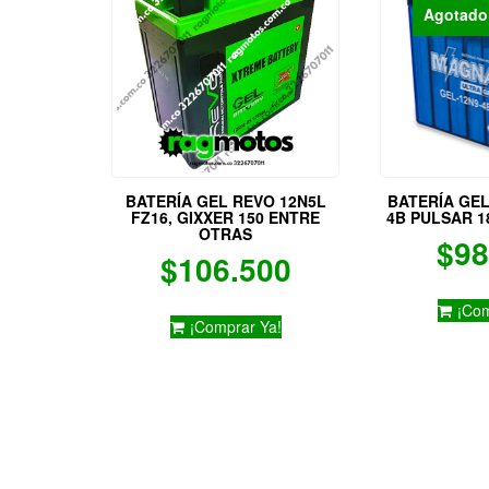
Agotado
BATERÍA GEL REVO 12N5L
BATERÍA GE
FZ16, GIXXER 150 ENTRE
4B PULSAR 1
OTRAS
$
98
$
106.500
¡Com
¡Comprar Ya!