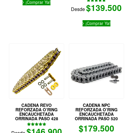
¡Comprar Ya!
producto
$
139.500
Valorado
Desde
tiene
con
5.00
múltiples
de 5
Este
variantes.
¡Comprar Ya!
producto
Las
tiene
opciones
múltiples
se
variantes.
pueden
Las
elegir
opciones
en
se
la
pueden
página
elegir
de
en
producto
la
página
de
producto
CADENA REVO
CADENA NPC
REFORZADA O’RING
REFORZADA O’RING
ENCAUCHETADA
ENCAUCHETADA
ORRINADA PASO 428
ORRINADA PASO 520
$
179.500
$
146.900
Valorado
Desde
con