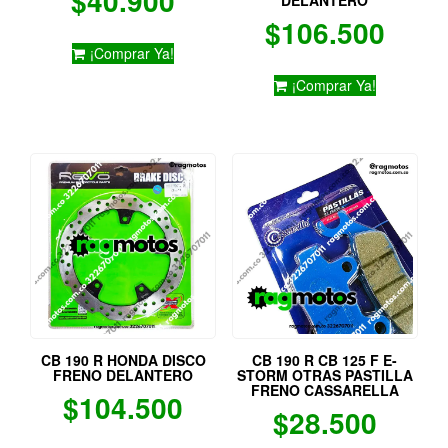
$
40.900
$
106.500
¡Comprar Ya!
¡Comprar Ya!
CB 190 R HONDA DISCO
CB 190 R CB 125 F E-
FRENO DELANTERO
STORM OTRAS PASTILLA
FRENO CASSARELLA
$
104.500
$
28.500