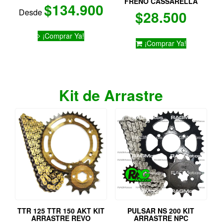
FRENO CASSARELLA
$
134.900
Desde
$
28.500
Este
¡Comprar Ya!
producto
¡Comprar Ya!
tiene
múltiples
variantes.
Las
opciones
Kit de Arrastre
se
pueden
elegir
en
la
página
de
producto
TTR 125 TTR 150 AKT KIT
PULSAR NS 200 KIT
ARRASTRE REVO
ARRASTRE NPC