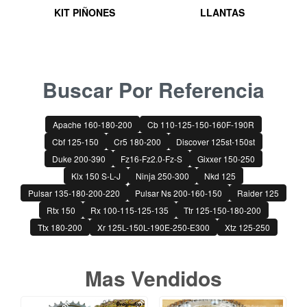
KIT PIÑONES
LLANTAS
Buscar Por Referencia
Apache 160-180-200
Cb 110-125-150-160F-190R
Cbf 125-150
Cr5 180-200
Discover 125st-150st
Duke 200-390
Fz16-Fz2.0-Fz-S
Gixxer 150-250
Klx 150 S-L-J
Ninja 250-300
Nkd 125
Pulsar 135-180-200-220
Pulsar Ns 200-160-150
Raider 125
Rtx 150
Rx 100-115-125-135
Ttr 125-150-180-200
Ttx 180-200
Xr 125L-150L-190E-250-E300
Xtz 125-250
Mas Vendidos