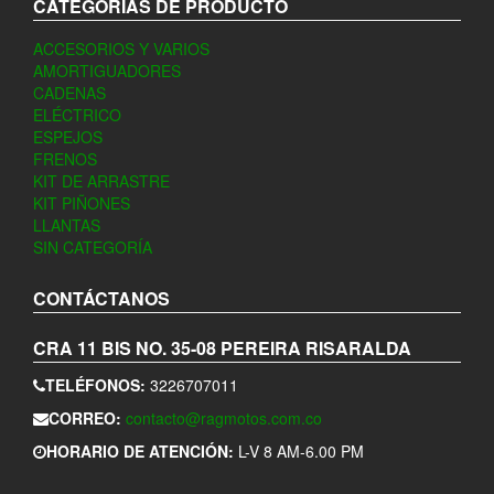
CATEGORÍAS DE PRODUCTO
ACCESORIOS Y VARIOS
AMORTIGUADORES
CADENAS
ELÉCTRICO
ESPEJOS
FRENOS
KIT DE ARRASTRE
KIT PIÑONES
LLANTAS
SIN CATEGORÍA
CONTÁCTANOS
CRA 11 BIS NO. 35-08
PEREIRA
RISARALDA
TELÉFONOS:
3226707011
CORREO:
contacto@ragmotos.com.co
HORARIO DE ATENCIÓN:
L-V 8 AM-6.00 PM