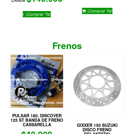
5.00
de 5
Este
¡Comprar Ya!
¡Comprar Ya!
producto
tiene
múltiples
variantes.
Las
Frenos
opciones
se
pueden
elegir
en
la
página
de
producto
PULSAR 180, DISCOVER
125 ST BANDA DE FRENO
CASSARELLA
GIXXER 150 SUZUKI
DISCO FRENO
DELANTERO