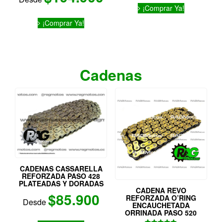
Este
¡Comprar Ya!
producto
Este
tiene
¡Comprar Ya!
producto
múltiples
tiene
variantes.
múltiples
Las
variantes.
opciones
Las
Cadenas
se
opciones
pueden
se
elegir
pueden
en
elegir
la
en
página
la
de
página
producto
de
producto
CADENAS CASSARELLA
REFORZADA PASO 428
PLATEADAS Y DORADAS
CADENA REVO
$
85.900
REFORZADA O’RING
Desde
ENCAUCHETADA
ORRINADA PASO 520
Este