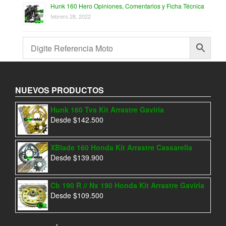
Hunk 160 Hero Opiniones, Comentarios y Ficha Técnica
febrero 28, 2022
NUEVOS PRODUCTOS
Hunk 160 Tvs Kit Arrastre Gaviria
Desde
$
142.500
XBlade 160 Honda Kit Arrastre Cassarella
Desde
$
139.900
Cb 190 R // Nx 190 Honda Kit Arrastre Gaviria
Desde
$
109.500