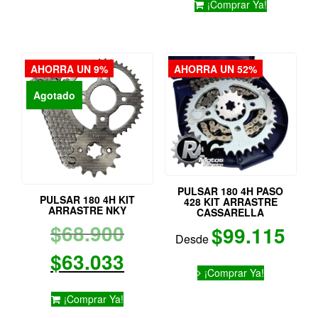
tiene
¡Comprar Ya!
era:
actua
múltiples
variantes.
$83.5
es:
Las
opciones
AHORRA UN 9%
AHORRA UN 52%
$72.9
se
pueden
Agotado
elegir
en
la
página
de
producto
PULSAR 180 4H PASO
PULSAR 180 4H KIT
428 KIT ARRASTRE
ARRASTRE NKY
CASSARELLA
El
$
68.900
$
99.115
Desde
precio
El
$
63.033
Este
¡Comprar Ya!
producto
original
precio
tiene
¡Comprar Ya!
múltiples
era:
actual