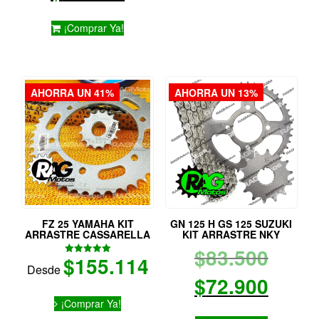
múltiples
original
precio
variantes.
¡Comprar Ya!
Las
era:
actual
opciones
se
$51.900.
es:
pueden
AHORRA UN 41%
AHORRA UN 13%
elegir
$46.113.
en
la
página
de
producto
FZ 25 YAMAHA KIT
GN 125 H GS 125 SUZUKI
ARRASTRE CASSARELLA
KIT ARRASTRE NKY
El
$
83.500
$
155.114
Valorado
Desde
con
preci
El
$
72.900
5.00
de 5
Este
¡Comprar Ya!
origi
preci
producto