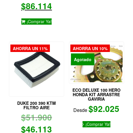
El
precio
$
86.114
múltiples
variantes.
precio
original
Las
¡Comprar Ya!
opciones
actual
era:
se
pueden
es:
$154.500.
elegir
en
AHORRA UN 11%
AHORRA UN 10%
$86.114.
la
página
Agotado
de
producto
ECO DELUXE 100 HERO
HONDA KIT ARRASTRE
GAVIRIA
DUKE 200 390 KTM
$
92.025
FILTRO AIRE
Desde
El
$
51.900
Este
¡Comprar Ya!
producto
precio
El
$
46.113
tiene