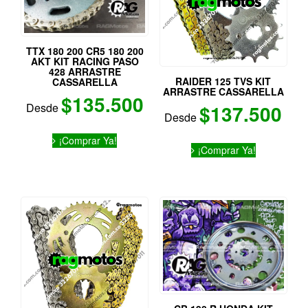
elegir
la
en
página
la
de
página
TTX 180 200 CR5 180 200
producto
de
AKT KIT RACING PASO
428 ARRASTRE
producto
RAIDER 125 TVS KIT
CASSARELLA
ARRASTRE CASSARELLA
$
135.500
Desde
$
137.500
Desde
Este
Este
¡Comprar Ya!
producto
¡Comprar Ya!
producto
tiene
tiene
múltiples
múltiples
variantes.
variantes.
Las
Las
opciones
opciones
se
se
pueden
pueden
elegir
elegir
en
en
la
la
página
página