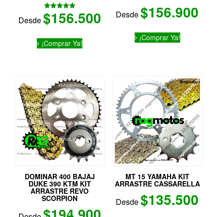
$
156.900
$
156.500
Desde
Valorado
Desde
con
5.00
Este
de 5
Este
¡Comprar Ya!
producto
¡Comprar Ya!
producto
tiene
tiene
múltiples
múltiples
variantes.
variantes.
Las
Las
opciones
opciones
se
se
pueden
pueden
elegir
elegir
en
en
la
la
página
página
de
de
producto
producto
DOMINAR 400 BAJAJ
MT 15 YAMAHA KIT
DUKE 390 KTM KIT
ARRASTRE CASSARELLA
ARRASTRE REVO
$
135.500
SCORPION
Desde
$
194.900
Desde