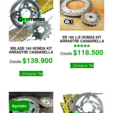
XR 190 L/E HONDA KIT
ARRASTRE CASSARELLA
XBLADE 160 HONDA KIT
$
118.500
Valorado
ARRASTRE CASSARELLA
Desde
con
5.00
$
139.900
de 5
Desde
Este
¡Comprar Ya!
producto
Este
tiene
¡Comprar Ya!
producto
múltiples
tiene
variantes.
múltiples
Las
variantes.
opciones
Las
se
opciones
pueden
se
Agotado
elegir
pueden
en