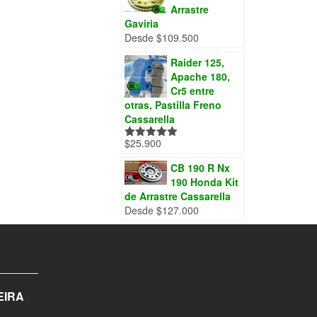
la
Arrastre
página
Gaviria
de
Desde
$
109.500
producto
Raider 125,
Apache 180,
Cr5 entre
otras, Pastilla Freno
Cassarella
$
25.900
Valorado
con
5.00
de
5
CB 190 R Nx
190 Honda Kit
de Arrastre Cassarella
Desde
$
127.000
EIRA