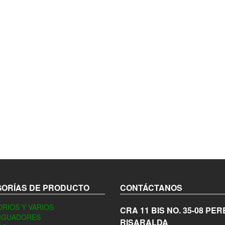
producto
ORÍAS DE PRODUCTO
CONTÁCTANOS
RIOS Y VARIOS
CRA 11 BIS NO. 35-08
PER
IGUADORES
RISARALDA