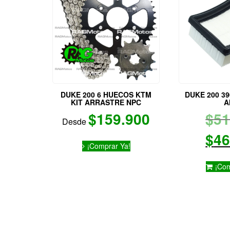
DUKE 200 6 HUECOS KTM
DUKE 200 3
KIT ARRASTRE NPC
A
$
159.900
$
51
Desde
$
46
Este
¡Comprar Ya!
producto
tiene
¡Com
múltiples
variantes.
Las
opciones
se
pueden