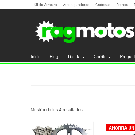
Kit de Arrastre
Amortiguadores
Cadenas
Frenos
Inicio
Blog
Tienda
Carrito
Pregunt
Mostrando los 4 resultados
AHORRA UN