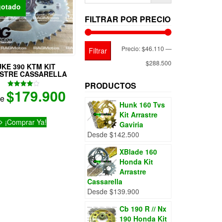
gotado
FILTRAR POR PRECIO
Precio
Precio
Precio:
$46.110
—
Filtrar
mínimo
máximo
$288.500
KE 390 KTM KIT
STRE CASSARELLA
PRODUCTOS
$
179.900
Valorado
de
con
Hunk 160 Tvs
4.00
de 5
Este
Kit Arrastre
¡Comprar Ya!
producto
Gaviria
tiene
Desde
$
142.500
múltiples
XBlade 160
variantes.
Honda Kit
Las
Arrastre
opciones
Cassarella
se
Desde
$
139.900
pueden
elegir
Cb 190 R // Nx
en
190 Honda Kit