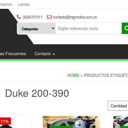
Eléctrico
Llantas
3226707011
contacto@ragmotos.com.co
as Frecuentes
Contacto
HOME
» PRODUCTOS ETIQUETA
Duke 200-390
 11%