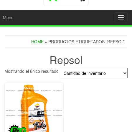
Menu
Toggl
navig
HOME
» PRODUCTOS ETIQUETADOS “REPSOL”
Repsol
Mostrando el único resultado