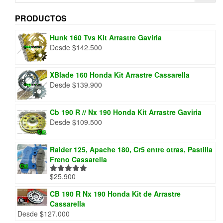
PRODUCTOS
Hunk 160 Tvs Kit Arrastre Gaviria
Desde
$
142.500
XBlade 160 Honda Kit Arrastre Cassarella
Desde
$
139.900
Cb 190 R // Nx 190 Honda Kit Arrastre Gaviria
Desde
$
109.500
Raider 125, Apache 180, Cr5 entre otras, Pastilla
Freno Cassarella
$
25.900
Valorado
con
5.00
de
5
CB 190 R Nx 190 Honda Kit de Arrastre
Cassarella
Desde
$
127.000