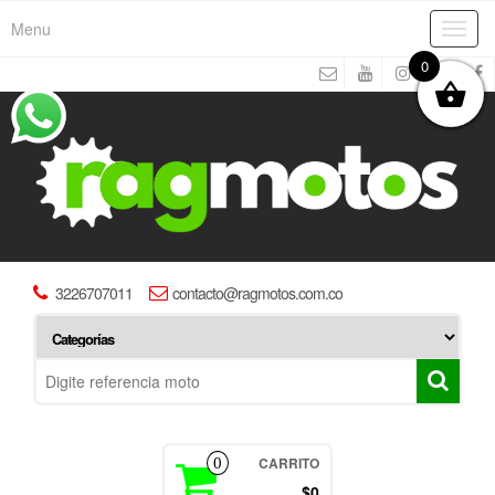
Menu
Toggl
navig
0
3226707011
contacto@ragmotos.com.co
CARRITO
0
$0