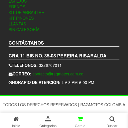
ESPEJOS
FRENOS
KIT DE ARRASTRE
KIT PIÑONES
LLANTAS
SIN CATEGORÍA
CONTÁCTANOS
CRA 11 BIS NO. 35-08
PEREIRA
RISARALDA
TELÉFONOS:
3226707011
CORREO:
contacto@ragmotos.com.co
HORARIO DE ATENCIÓN:
L-V 8 AM-6.00 PM
TODOS LOS DERECHOS RESERVADOS
|
RAGMOTOS COLOMBIA
Inicio
Categorias
Carrito
Buscar