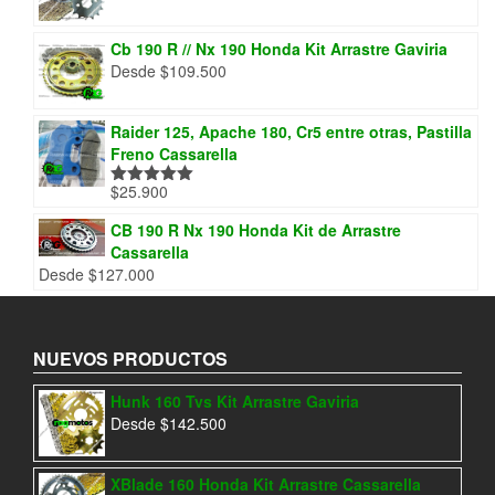
Cb 190 R // Nx 190 Honda Kit Arrastre Gaviria
Desde
$
109.500
Raider 125, Apache 180, Cr5 entre otras, Pastilla
Freno Cassarella
$
25.900
Valorado
con
5.00
de
5
CB 190 R Nx 190 Honda Kit de Arrastre
Cassarella
Desde
$
127.000
NUEVOS PRODUCTOS
Hunk 160 Tvs Kit Arrastre Gaviria
Desde
$
142.500
XBlade 160 Honda Kit Arrastre Cassarella