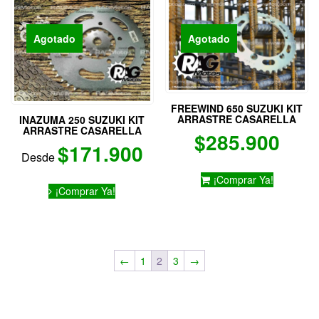
Las
opciones
se
Agotado
Agotado
pueden
elegir
en
la
página
FREEWIND 650 SUZUKI KIT
ARRASTRE CASARELLA
INAZUMA 250 SUZUKI KIT
de
ARRASTRE CASARELLA
$
285.900
producto
$
171.900
Desde
¡Comprar Ya!
Este
¡Comprar Ya!
producto
tiene
múltiples
variantes.
Las
←
1
2
3
→
opciones
se
pueden
elegir