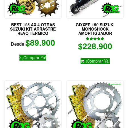
BEST 125 AX 4 OTRAS
GIXXER 150 SUZUKI
SUZUKI KIT ARRASTRE
MONOSHOCK
REVO TERMICO
AMORTIGUADOR
$
89.900
$
228.900
Desde
Valorado
con
5.00
Este
de 5
¡Comprar Ya!
producto
¡Comprar Ya!
tiene
múltiples
variantes.
Las
opciones
se
pueden
elegir
en
la
página
de