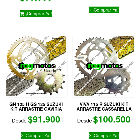
5.00
Este
de 5
¡Comprar Ya!
producto
¡Comprar Ya!
tiene
múltiples
variantes.
Las
opciones
se
pueden
elegir
en
la
página
de
producto
GN 125 H GS 125 SUZUKI
VIVA 115 R SUZUKI KIT
KIT ARRASTRE GAVIRIA
ARRASTRE CASSARELLA
$
91.900
$
100.500
Desde
Desde
Este
Este
¡Comprar Ya!
¡Comprar Ya!
producto
producto