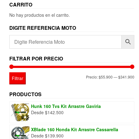
en
CARRITO
la
página
No hay productos en el carrito.
de
producto
DIGITE REFERENCIA MOTO
FILTRAR POR PRECIO
Pr
Pr
Precio:
$55.900
—
$341.900
Filtrar
mí
má
PRODUCTOS
Hunk 160 Tvs Kit Arrastre Gaviria
Desde
$
142.500
XBlade 160 Honda Kit Arrastre Cassarella
Desde
$
139.900