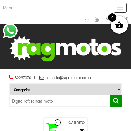
Menu
Toggl
navig
0
3226707011
contacto@ragmotos.com.co
CARRITO
0
$0