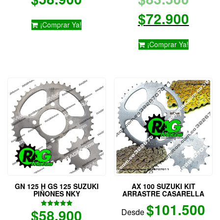
prec
El
$
72.900
¡Comprar Ya!
origi
prec
¡Comprar Ya!
era:
actu
$83.
es:
$72.
GN 125 H GS 125 SUZUKI
AX 100 SUZUKI KIT
PIÑONES NKY
ARRASTRE CASARELLA
$
101.500
$
58.900
Desde
Valorado
con