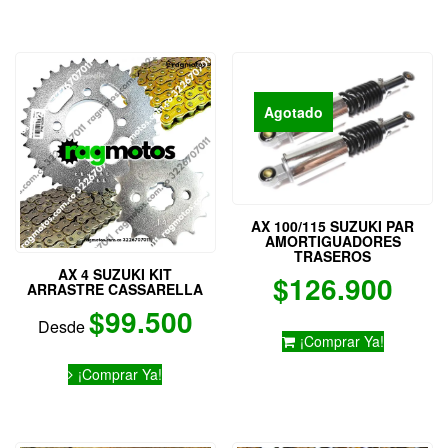
tiene
tiene
múltiples
múltiples
variantes.
variantes.
Las
Las
opciones
opciones
se
se
Agotado
pueden
pueden
elegir
elegir
en
en
la
la
página
página
AX 100/115 SUZUKI PAR
de
de
AMORTIGUADORES
producto
producto
TRASEROS
AX 4 SUZUKI KIT
$
126.900
ARRASTRE CASSARELLA
$
99.500
Desde
¡Comprar Ya!
Este
¡Comprar Ya!
producto
tiene
múltiples
variantes.