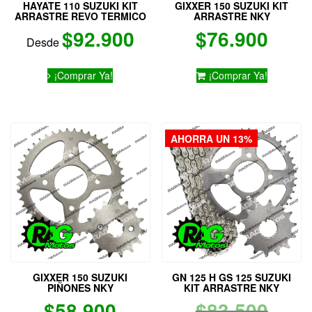
HAYATE 110 SUZUKI KIT
GIXXER 150 SUZUKI KIT
ARRASTRE REVO TERMICO
ARRASTRE NKY
$
92.900
$
76.900
Desde
Este
¡Comprar Ya!
¡Comprar Ya!
producto
tiene
múltiples
variantes.
Las
AHORRA UN 13%
opciones
se
pueden
elegir
en
la
página
de
producto
GIXXER 150 SUZUKI
GN 125 H GS 125 SUZUKI
PIÑONES NKY
KIT ARRASTRE NKY
El
$
58.900
$
83.500