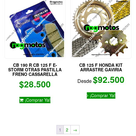
Las
opciones
se
pueden
elegir
en
la
página
de
producto
CB 190 R CB 125 F E-
CB 125 F HONDA KIT
STORM OTRAS PASTILLA
ARRASTRE GAVIRIA
FRENO CASSARELLA
$
92.500
Desde
$
28.500
Este
¡Comprar Ya!
producto
¡Comprar Ya!
tiene
múltiples
variantes.
Las
opciones
1
2
→
se