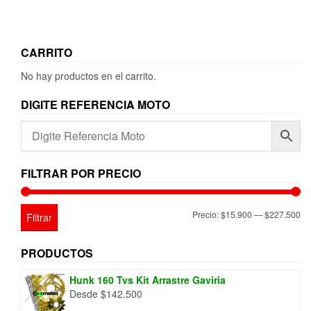
pueden
elegir
en
la
CARRITO
página
No hay productos en el carrito.
de
producto
DIGITE REFERENCIA MOTO
FILTRAR POR PRECIO
Pr
Pr
Precio:
$15.900
—
$227.500
Filtrar
mí
má
PRODUCTOS
Hunk 160 Tvs Kit Arrastre Gaviria
Desde
$
142.500