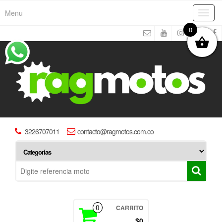
Menu
Toggl
navig
0
3226707011
contacto@ragmotos.com.co
CARRITO
0
$0