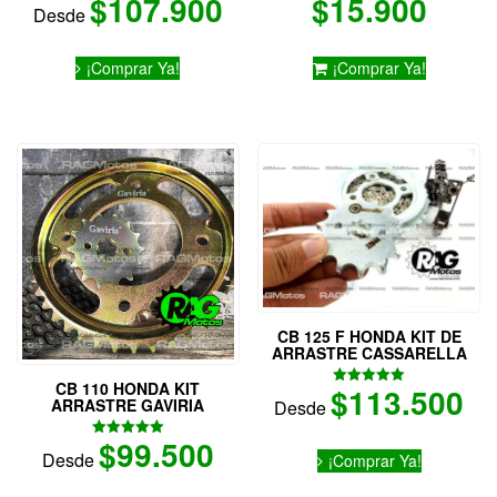
$
107.900
$
15.900
Desde
Este
¡Comprar Ya!
¡Comprar Ya!
producto
tiene
múltiples
variantes.
Las
opciones
se
pueden
elegir
en
la
página
CB 125 F HONDA KIT DE
de
ARRASTRE CASSARELLA
producto
CB 110 HONDA KIT
$
113.500
Valorado
ARRASTRE GAVIRIA
Desde
con
5.00
de 5
$
99.500
Este
Valorado
Desde
¡Comprar Ya!
con
producto
5.00
tiene
de 5
Este