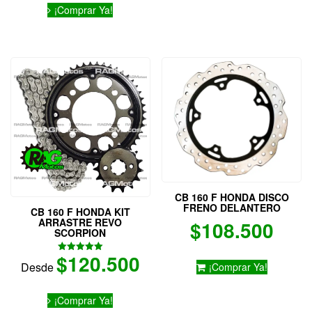
múltiples
¡Comprar Ya!
producto
variantes.
tiene
Las
múltiples
opciones
variantes.
se
Las
pueden
opciones
elegir
se
en
pueden
la
elegir
página
en
de
la
producto
página
de
producto
CB 160 F HONDA DISCO
FRENO DELANTERO
CB 160 F HONDA KIT
ARRASTRE REVO
$
108.500
SCORPION
$
120.500
Valorado
Desde
¡Comprar Ya!
con
5.00
de 5
Este
¡Comprar Ya!
producto