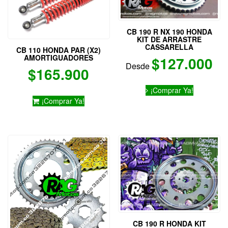
CB 190 R NX 190 HONDA
KIT DE ARRASTRE
CASSARELLA
CB 110 HONDA PAR (X2)
AMORTIGUADORES
$
127.000
Desde
$
165.900
Este
¡Comprar Ya!
producto
¡Comprar Ya!
tiene
múltiples
variantes.
Las
opciones
se
pueden
elegir
en
la
página
de
CB 190 R HONDA KIT
producto