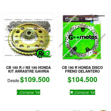
tiene
múltiples
variantes.
Las
opciones
se
pueden
elegir
en
la
página
de
producto
CB 190 R // NX 190 HONDA
CB 190 R HONDA DISCO
KIT ARRASTRE GAVIRIA
FRENO DELANTERO
$
109.500
$
104.500
Desde
Este
¡Comprar Ya!
¡Comprar Ya!
producto
tiene
múltiples
variantes.