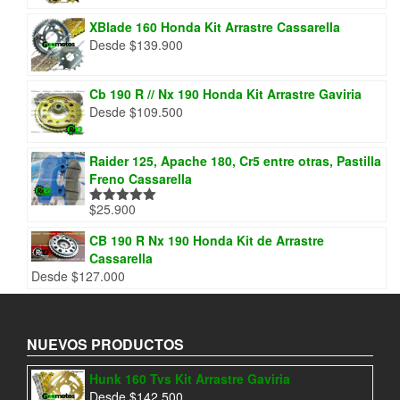
XBlade 160 Honda Kit Arrastre Cassarella
Desde
$
139.900
Cb 190 R // Nx 190 Honda Kit Arrastre Gaviria
Desde
$
109.500
Raider 125, Apache 180, Cr5 entre otras, Pastilla
Freno Cassarella
$
25.900
Valorado
con
5.00
de
5
CB 190 R Nx 190 Honda Kit de Arrastre
Cassarella
Desde
$
127.000
NUEVOS PRODUCTOS
Hunk 160 Tvs Kit Arrastre Gaviria
Desde
$
142.500