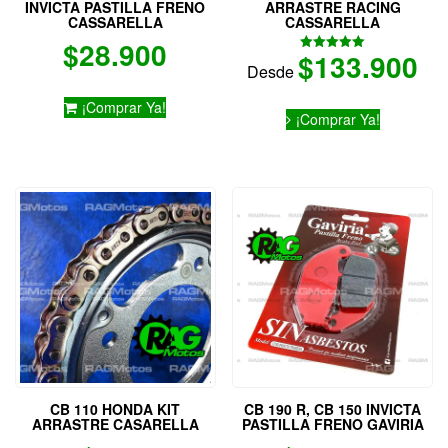
INVICTA PASTILLA FRENO
ARRASTRE RACING
CASSARELLA
CASSARELLA
$
28.900
$
133.900
Valorado
Desde
con
5.00
de 5
Este
¡Comprar Ya!
¡Comprar Ya!
producto
tiene
múltiples
variantes.
Las
opciones
se
pueden
elegir
en
la
página
de
producto
CB 110 HONDA KIT
CB 190 R, CB 150 INVICTA
ARRASTRE CASARELLA
PASTILLA FRENO GAVIRIA