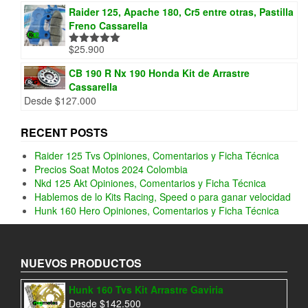
Raider 125, Apache 180, Cr5 entre otras, Pastilla
Freno Cassarella
$
25.900
Valorado
con
5.00
de
5
CB 190 R Nx 190 Honda Kit de Arrastre
Cassarella
Desde
$
127.000
RECENT POSTS
Raider 125 Tvs Opiniones, Comentarios y Ficha Técnica
Precios Soat Motos 2024 Colombia
Nkd 125 Akt Opiniones, Comentarios y Ficha Técnica
Hablemos de lo Kits Racing, Speed o para ganar velocidad
Hunk 160 Hero Opiniones, Comentarios y Ficha Técnica
NUEVOS PRODUCTOS
Hunk 160 Tvs Kit Arrastre Gaviria
Desde
$
142.500