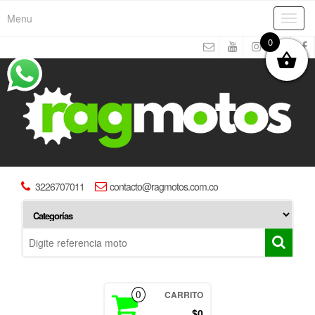
Menu
Toggl
navig
0
3226707011
contacto@ragmotos.com.co
CARRITO
0
$0