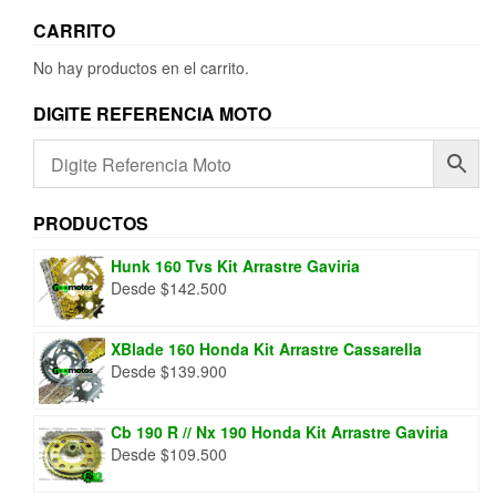
elegir
pueden
CARRITO
en
elegir
la
en
No hay productos en el carrito.
página
la
de
página
DIGITE REFERENCIA MOTO
producto
de
producto
PRODUCTOS
Hunk 160 Tvs Kit Arrastre Gaviria
Desde
$
142.500
XBlade 160 Honda Kit Arrastre Cassarella
Desde
$
139.900
Cb 190 R // Nx 190 Honda Kit Arrastre Gaviria
Desde
$
109.500