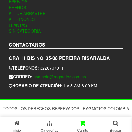
ESPEJOS
FRENOS
KIT DE ARRASTRE
KIT PIÑONES
LLANTAS
SIN CATEGORÍA
CONTÁCTANOS
CRA 11 BIS NO. 35-08
PEREIRA
RISARALDA
TELÉFONOS:
3226707011
CORREO:
contacto@ragmotos.com.co
HORARIO DE ATENCIÓN:
L-V 8 AM-6.00 PM
TODOS LOS DERECHOS RESERVADOS
|
RAGMOTOS COLOMBIA
Inicio
Categorias
Carrito
Buscar