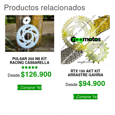
Las
Productos relacionados
opciones
se
pueden
elegir
en
la
página
de
producto
PULSAR 200 NS KIT
RACING CASSARELLA
RTX 150 AKT KIT
$
126.900
Valorado
ARRASTRE GAVIRIA
Desde
con
5.00
$
94.900
de 5
Este
Desde
¡Comprar Ya!
producto
Este
tiene
¡Comprar Ya!
producto
múltiples
tiene
variantes.
múltiples
Las
variantes.
opciones