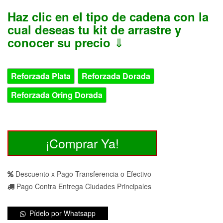
Haz clic en el tipo de cadena con la
cual deseas tu kit de arrastre y
⇓
conocer su precio
CADENA
Reforzada Plata
Reforzada Dorada
Reforzada Oring Dorada
Gixxer
¡Comprar Ya!
150
Suzuki
Kit
Descuento x Pago Transferencia o Efectivo
Arrastre
Pago Contra Entrega Ciudades Principales
Casarella
cantidad
Pídelo por Whatsapp