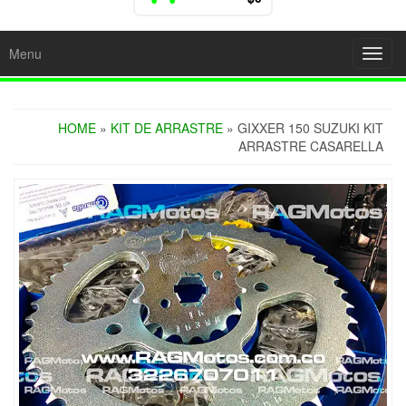
Menu
Toggl
navig
HOME
»
KIT DE ARRASTRE
» GIXXER 150 SUZUKI KIT
ARRASTRE CASARELLA