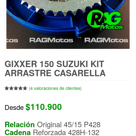
GIXXER 150 SUZUKI KIT
ARRASTRE CASARELLA
(
4
valoraciones de clientes)
Valorado
4
con
5.00
de
$
110.900
5 en base
Desde
a
valoraciones
de clientes
Original 45/15 P428
Relación
Reforzada 428H-132
Cadena