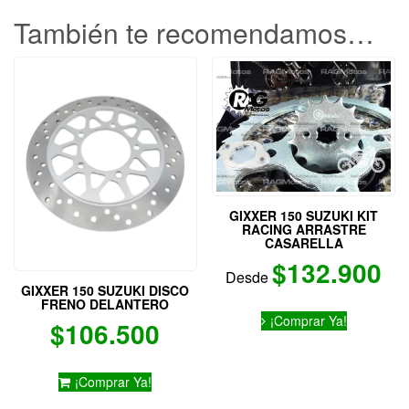
También te recomendamos…
GIXXER 150 SUZUKI KIT
RACING ARRASTRE
CASARELLA
$
132.900
Desde
GIXXER 150 SUZUKI DISCO
FRENO DELANTERO
Este
¡Comprar Ya!
$
106.500
producto
tiene
múltiples
variantes.
¡Comprar Ya!
Las