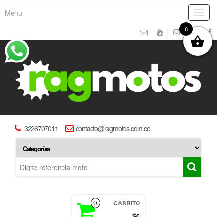
Menu
Toggl
navig
0
3226707011
contacto@ragmotos.com.co
CARRITO
0
$0