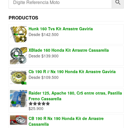
PRODUCTOS
Hunk 160 Tvs Kit Arrastre Gaviria
Desde
$
142.500
XBlade 160 Honda Kit Arrastre Cassarella
Desde
$
139.900
Cb 190 R // Nx 190 Honda Kit Arrastre Gaviria
Desde
$
109.500
Raider 125, Apache 180, Cr5 entre otras, Pastilla
Freno Cassarella
$
25.900
Valorado
con
5.00
de
5
CB 190 R Nx 190 Honda Kit de Arrastre
Cassarella