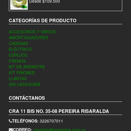
Desde
$
109.500
CATEGORÍAS DE PRODUCTO
ACCESORIOS Y VARIOS
AMORTIGUADORES
CADENAS
ELÉCTRICO
ESPEJOS
FRENOS
KIT DE ARRASTRE
KIT PIÑONES
LLANTAS
SIN CATEGORÍA
CONTÁCTANOS
CRA 11 BIS NO. 35-08
PEREIRA
RISARALDA
TELÉFONOS:
3226707011
CORREO:
contacto@ragmotos.com.co