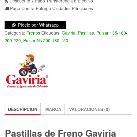
Fz16,
Descuento x Pago Transferencia o Efectivo
Discover
Pago Contra Entrega Ciudades Principales
125
St,
Pídelo por Whatsapp
Avenger
Categoría:
Frenos
Etiquetas:
Gaviria
,
Pastillas
,
Pulsar 135-180-
220
200-220
,
Pulsar Ns 200-160-150
entre
otras,
Pastilla
Freno
Gaviria
cantidad
DESCRIPCIÓN
MARCA
VALORACIONES (0)
Pastillas de Freno Gaviria