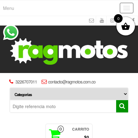
Menu
Toggl
navig
0
3226707011
contacto@ragmotos.com.co
CARRITO
0
$0