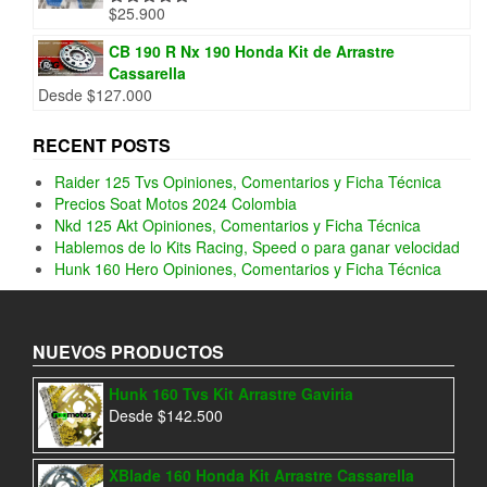
$
25.900
Valorado
con
5.00
de
5
CB 190 R Nx 190 Honda Kit de Arrastre
Cassarella
Desde
$
127.000
RECENT POSTS
Raider 125 Tvs Opiniones, Comentarios y Ficha Técnica
Precios Soat Motos 2024 Colombia
Nkd 125 Akt Opiniones, Comentarios y Ficha Técnica
Hablemos de lo Kits Racing, Speed o para ganar velocidad
Hunk 160 Hero Opiniones, Comentarios y Ficha Técnica
NUEVOS PRODUCTOS
Hunk 160 Tvs Kit Arrastre Gaviria
Desde
$
142.500
XBlade 160 Honda Kit Arrastre Cassarella