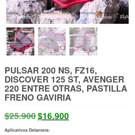
PULSAR 200 NS, FZ16,
DISCOVER 125 ST, AVENGER
220 ENTRE OTRAS, PASTILLA
FRENO GAVIRIA
El
El
$
25.900
$
16.900
precio
precio
Aplicativos Delantera: