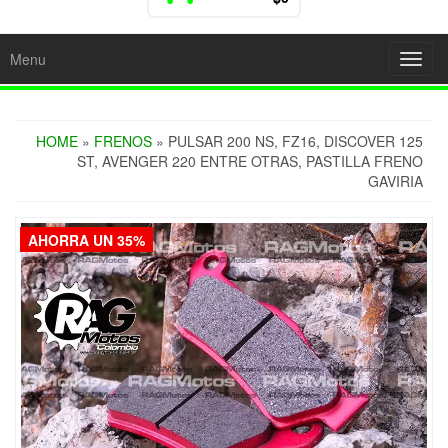
Menu
Toggl
navig
HOME
»
FRENOS
» PULSAR 200 NS, FZ16, DISCOVER 125
ST, AVENGER 220 ENTRE OTRAS, PASTILLA FRENO
GAVIRIA
AHORRA UN 35%