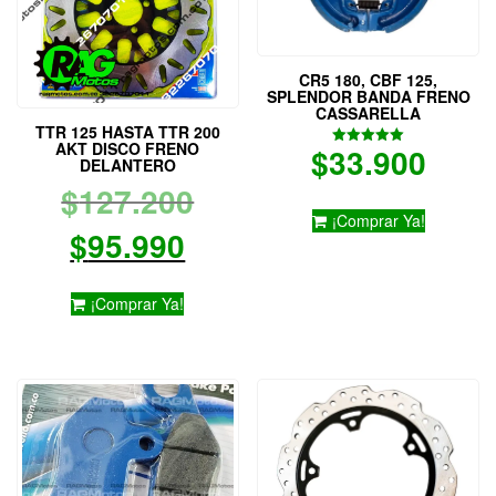
CR5 180, CBF 125,
SPLENDOR BANDA FRENO
CASSARELLA
TTR 125 HASTA TTR 200
AKT DISCO FRENO
$
33.900
Valorado
DELANTERO
con
5.00
El
$
127.200
de 5
¡Comprar Ya!
El
precio
$
95.990
precio
original
¡Comprar Ya!
actual
era:
es:
$127.200.
$95.990.