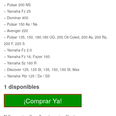
– Pulsar 200 NS
original
actual
– Yamaha Fz 25
– Dominar 400
era:
es:
– Pulsar 150 As / Ns
– Avenger 220
$25.900.
$16.900.
– Pulsar 135, 150, 180,180 UG, 200 Oil Coled, 200 As, 200 Rs,
220 F, 220 S
– Yamaha Fz 2.0
– Yamaha Fz 16, Fazer 160
– Yamaha Sz 160 R
– Discover 125, 125 St, 135, 150, 150 St, Max
– Yamaha Ybr 125 / Dx / SS
1 disponibles
Pulsar
¡Comprar Ya!
200
Ns,