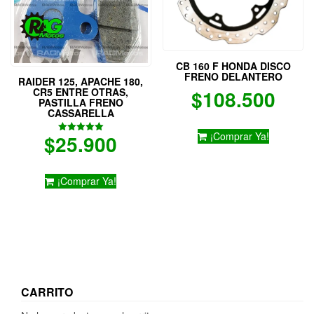
CB 160 F HONDA DISCO
FRENO DELANTERO
RAIDER 125, APACHE 180,
CR5 ENTRE OTRAS,
$
108.500
PASTILLA FRENO
CASSARELLA
¡Comprar Ya!
$
25.900
Valorado
con
5.00
de 5
¡Comprar Ya!
CARRITO