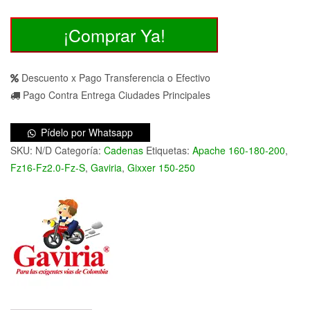
Cadenas
¡Comprar Ya!
Gaviria
Estándar
y
Descuento x Pago Transferencia o Efectivo
Reforzada
Pago Contra Entrega Ciudades Principales
Paso
428
Pídelo por Whatsapp
Grises
SKU:
N/D
Categoría:
Cadenas
Etiquetas:
Apache 160-180-200
,
y
Fz16-Fz2.0-Fz-S
,
Gaviria
,
Gixxer 150-250
Doradas
cantidad