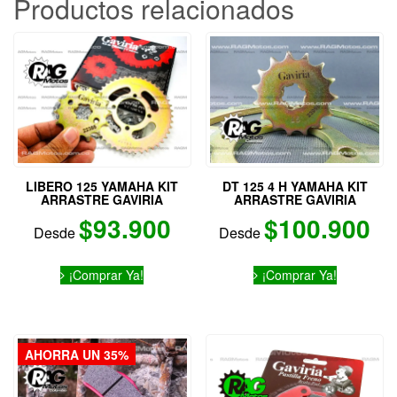
Productos relacionados
LIBERO 125 YAMAHA KIT
DT 125 4 H YAMAHA KIT
ARRASTRE GAVIRIA
ARRASTRE GAVIRIA
$
93.900
$
100.900
Desde
Desde
Este
Este
¡Comprar Ya!
¡Comprar Ya!
producto
producto
tiene
tiene
múltiples
múltiples
variantes.
variantes.
Las
Las
AHORRA UN 35%
opciones
opciones
se
se