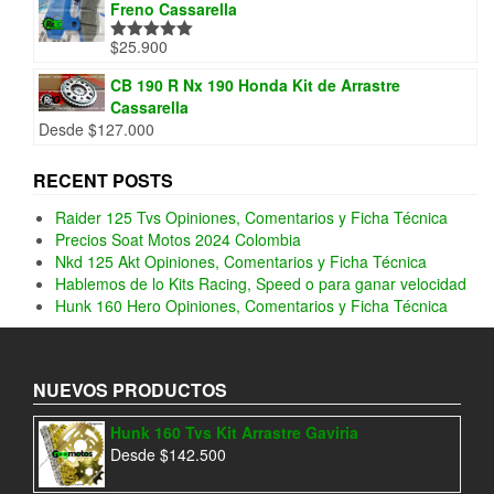
Freno Cassarella
$
25.900
Valorado
con
5.00
de
5
CB 190 R Nx 190 Honda Kit de Arrastre
Cassarella
Desde
$
127.000
RECENT POSTS
Raider 125 Tvs Opiniones, Comentarios y Ficha Técnica
Precios Soat Motos 2024 Colombia
Nkd 125 Akt Opiniones, Comentarios y Ficha Técnica
Hablemos de lo Kits Racing, Speed o para ganar velocidad
Hunk 160 Hero Opiniones, Comentarios y Ficha Técnica
NUEVOS PRODUCTOS
Hunk 160 Tvs Kit Arrastre Gaviria
Desde
$
142.500