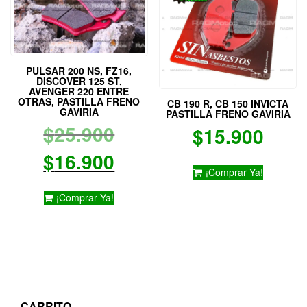
pueden
pueden
elegir
elegir
en
en
la
la
página
página
PULSAR 200 NS, FZ16,
de
de
DISCOVER 125 ST,
producto
producto
AVENGER 220 ENTRE
OTRAS, PASTILLA FRENO
CB 190 R, CB 150 INVICTA
GAVIRIA
PASTILLA FRENO GAVIRIA
El
$
25.900
$
15.900
precio
El
$
16.900
¡Comprar Ya!
original
precio
¡Comprar Ya!
era:
actual
$25.900.
es:
$16.900.
CARRITO