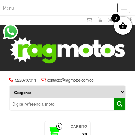
Menu
Toggl
navig
0
3226707011
contacto@ragmotos.com.co
CARRITO
0
$0