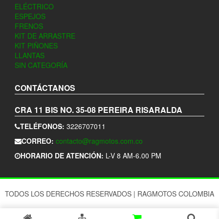
ELÉCTRICO
ESPEJOS
FRENOS
KIT DE ARRASTRE
KIT PIÑONES
LLANTAS
SIN CATEGORÍA
CONTÁCTANOS
CRA 11 BIS NO. 35-08
PEREIRA
RISARALDA
TELÉFONOS:
3226707011
CORREO:
contacto@ragmotos.com.co
HORARIO DE ATENCIÓN:
L-V 8 AM-6.00 PM
TODOS LOS DERECHOS RESERVADOS
|
RAGMOTOS COLOMBIA