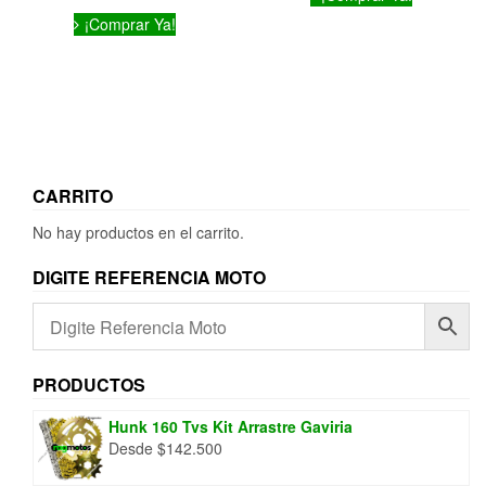
producto
Este
tiene
¡Comprar Ya!
producto
múltiples
tiene
variantes.
múltiples
Las
variantes.
opciones
Las
se
opciones
pueden
se
elegir
pueden
CARRITO
en
elegir
la
en
No hay productos en el carrito.
página
la
de
página
DIGITE REFERENCIA MOTO
producto
de
producto
PRODUCTOS
Hunk 160 Tvs Kit Arrastre Gaviria
Desde
$
142.500