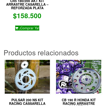
CR5 180/200 AKT KIT
de
ARRASTRE CASARELLA –
producto
REFORZADA PLATA
$
158.500
¡Comprar Ya!
Productos relacionados
PULSAR 200 NS KIT
CB 190 R HONDA KIT
RACING CASSARELLA
RACING ARRASTRE