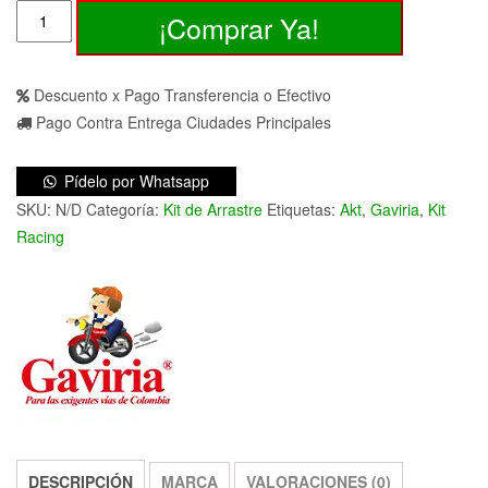
Cr5
¡Comprar Ya!
180
200
Ttx
Descuento x Pago Transferencia o Efectivo
180
Pago Contra Entrega Ciudades Principales
200
Akt
Pídelo por Whatsapp
Kit
SKU:
N/D
Categoría:
Kit de Arrastre
Etiquetas:
Akt
,
Gaviria
,
Kit
Racing
Racing
Arrastre
Gaviria
cantidad
DESCRIPCIÓN
MARCA
VALORACIONES (0)