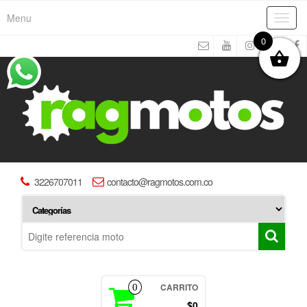
Menu
Toggl
navig
0
3226707011
contacto@ragmotos.com.co
CARRITO
0
$0