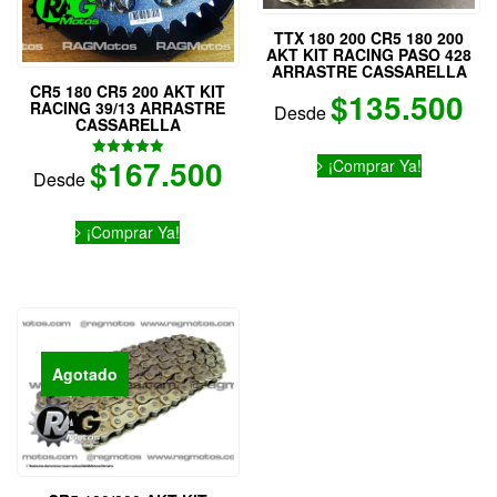
TTX 180 200 CR5 180 200
AKT KIT RACING PASO 428
ARRASTRE CASSARELLA
CR5 180 CR5 200 AKT KIT
$
135.500
RACING 39/13 ARRASTRE
Desde
CASSARELLA
Este
$
167.500
¡Comprar Ya!
Valorado
producto
Desde
con
tiene
5.00
de 5
Este
múltiples
¡Comprar Ya!
producto
variantes.
tiene
Las
múltiples
opciones
variantes.
se
Las
pueden
opciones
elegir
se
en
Agotado
pueden
la
elegir
página
en
de
la
producto
página