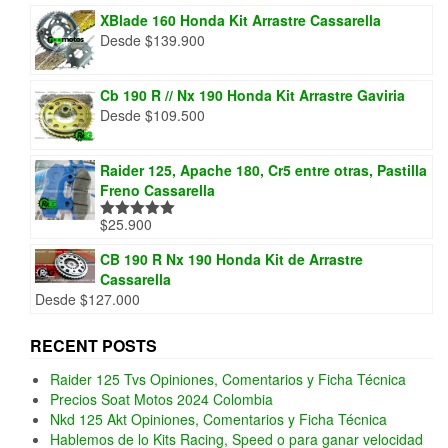
XBlade 160 Honda Kit Arrastre Cassarella
Desde
$
139.900
Cb 190 R // Nx 190 Honda Kit Arrastre Gaviria
Desde
$
109.500
Raider 125, Apache 180, Cr5 entre otras, Pastilla
Freno Cassarella
$
25.900
Valorado
con
5.00
de
5
CB 190 R Nx 190 Honda Kit de Arrastre
Cassarella
Desde
$
127.000
RECENT POSTS
Raider 125 Tvs Opiniones, Comentarios y Ficha Técnica
Precios Soat Motos 2024 Colombia
Nkd 125 Akt Opiniones, Comentarios y Ficha Técnica
Hablemos de lo Kits Racing, Speed o para ganar velocidad