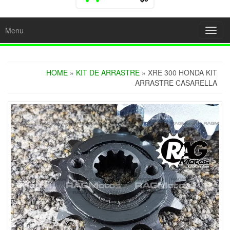
Menu
Toggl
navig
HOME
»
KIT DE ARRASTRE
» XRE 300 HONDA KIT
ARRASTRE CASARELLA