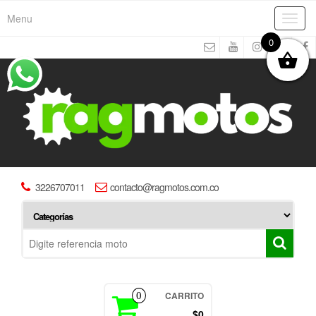
Menu
Toggl
navig
0
3226707011
contacto@ragmotos.com.co
CARRITO
0
$0