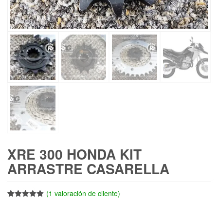
XRE 300 HONDA KIT
ARRASTRE CASARELLA
(
1
valoración de cliente)
Valorado
1
con
5.00
de
5 en base