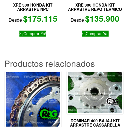
XRE 300 HONDA KIT
XRE 300 HONDA KIT
ARRASTRE NPC
ARRASTRE REVO TERMICO
$
175.115
$
135.900
Desde
Desde
Este
Este
¡Comprar Ya!
¡Comprar Ya!
producto
producto
tiene
tiene
múltiples
múltiples
variantes.
variantes.
Las
Las
Productos relacionados
opciones
opciones
se
se
pueden
pueden
elegir
elegir
en
en
la
la
página
página
de
de
producto
producto
DOMINAR 400 BAJAJ KIT
ARRASTRE CASSARELLA