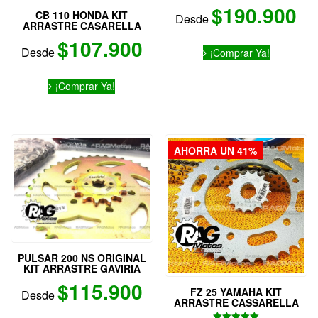
$
190.900
CB 110 HONDA KIT
Desde
ARRASTRE CASARELLA
$
107.900
Este
Desde
¡Comprar Ya!
producto
tiene
Este
múltiples
¡Comprar Ya!
producto
variantes.
tiene
Las
múltiples
opciones
variantes.
se
Las
AHORRA UN 41%
pueden
opciones
elegir
se
en
pueden
la
elegir
página
en
de
la
producto
página
PULSAR 200 NS ORIGINAL
de
KIT ARRASTRE GAVIRIA
producto
$
115.900
FZ 25 YAMAHA KIT
Desde
ARRASTRE CASSARELLA