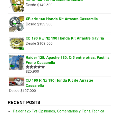
Desde
$
142.500
XBlade 160 Honda Kit Arrastre Cassarella
Desde
$
139.900
Cb 190 R // Nx 190 Honda Kit Arrastre Gaviria
Desde
$
109.500
Raider 125, Apache 180, Cr5 entre otras, Pastilla
Freno Cassarella
$
25.900
Valorado
con
5.00
de
5
CB 190 R Nx 190 Honda Kit de Arrastre
Cassarella
Desde
$
127.000
RECENT POSTS
Raider 125 Tvs Opiniones, Comentarios y Ficha Técnica