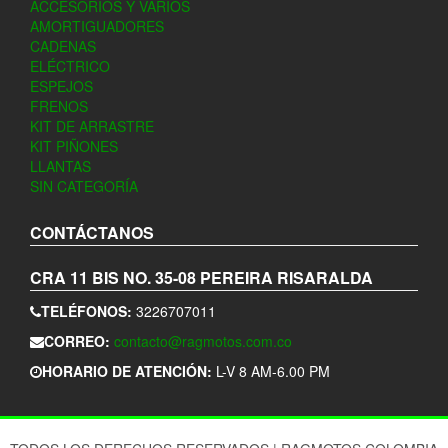
ACCESORIOS Y VARIOS
AMORTIGUADORES
CADENAS
ELÉCTRICO
ESPEJOS
FRENOS
KIT DE ARRASTRE
KIT PIÑONES
LLANTAS
SIN CATEGORÍA
CONTÁCTANOS
CRA 11 BIS NO. 35-08
PEREIRA
RISARALDA
TELÉFONOS:
3226707011
CORREO:
contacto@ragmotos.com.co
HORARIO DE ATENCIÓN:
L-V 8 AM-6.00 PM