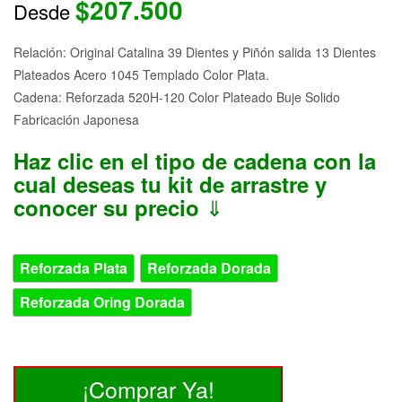
$
207.500
Desde
a
valoración
de un
cliente
Relación: Original Catalina 39 Dientes y Piñón salida 13 Dientes
Plateados Acero 1045 Templado Color Plata.
Cadena: Reforzada 520H-120 Color Plateado Buje Solido
Fabricación Japonesa
Haz clic en el tipo de cadena con la
cual deseas tu kit de arrastre y
⇓
conocer su precio
CADENA
Reforzada Plata
Reforzada Dorada
Reforzada Oring Dorada
Xre
¡Comprar Ya!
300