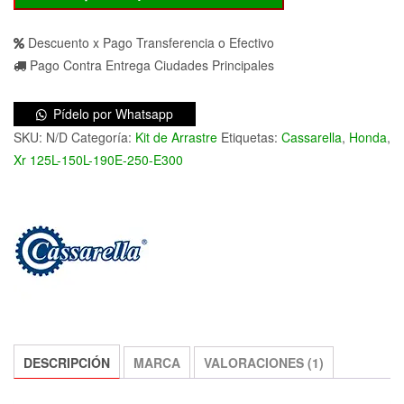
Honda
Kit
Descuento x Pago Transferencia o Efectivo
Arrastre
Pago Contra Entrega Ciudades Principales
Casarella
cantidad
Pídelo por Whatsapp
SKU:
N/D
Categoría:
Kit de Arrastre
Etiquetas:
Cassarella
,
Honda
,
Xr 125L-150L-190E-250-E300
DESCRIPCIÓN
MARCA
VALORACIONES (1)