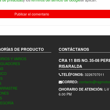
ca de privacidad
y los
Términos del servicio de Google
se aplican.
ORÍAS DE PRODUCTO
CONTÁCTANOS
RIOS Y VARIOS
CRA 11 BIS NO. 35-08
PER
IGUADORES
RISARALDA
AS
ICO
TELÉFONOS:
3226707011
OS
CORREO:
contacto@ragmoto
S
 ARRASTRE
HORARIO DE ATENCIÓN:
L-V
ÑONES
6.00 PM
S
TEGORÍA