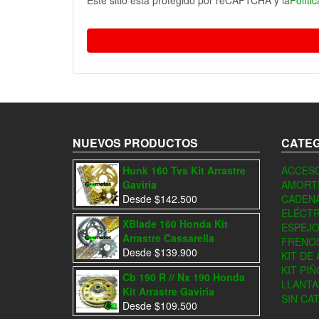
Este sitio esta protegido por reCAPTCHA y la
Políti
NUEVOS PRODUCTOS
CATEG
Hunk 160 Tvs Kit Arrastre
ACCESO
Gaviria
AMORT
Desde
$
142.500
CADEN
ELÉCTR
XBlade 160 Honda Kit
ESPEJ
Arrastre Cassarella
FRENO
Desde
$
139.900
KIT DE
KIT PI
Cb 190 R // Nx 190 Honda
LLANTA
Kit Arrastre Gaviria
SIN CA
Desde
$
109.500