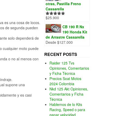
otras, Pastilla Freno
Cassarella
$
25.900
Valorado
va es una cosa de locos.
con
5.00
de
5
CB 190 R Nx
motos de segunda pueden
190 Honda Kit
de Arrastre Cassarella
lante solo dependerá de
Desde
$
127.000
to cualquier moto puede
RECENT POSTS
gunda o no al menos con
Raider 125 Tvs
Opiniones, Comentarios
y Ficha Técnica
Precios Soat Motos
indraje.
2024 Colombia
cual supone una
Nkd 125 Akt Opiniones,
Comentarios y Ficha
pidamente y es casi
Técnica
Hablemos de lo Kits
Racing, Speed o para
ganar velocidad