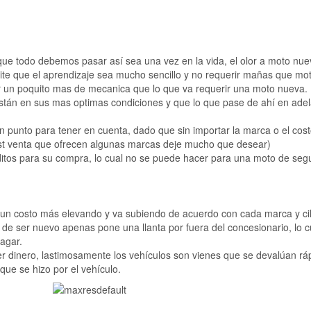
que todo debemos pasar así sea una vez en la vida, el olor a moto nue
mite que el aprendizaje sea mucho sencillo y no requerir mañas que 
r un poquito mas de mecanica que lo que va requerir una moto nueva.
están en sus mas optimas condiciones y que lo que pase de ahí en ade
n punto para tener en cuenta, dado que sin importar la marca o el cos
 post venta que ofrecen algunas marcas deje mucho que desear)
ditos para su compra, lo cual no se puede hacer para una moto de se
e un costo más elevando y va subiendo de acuerdo con cada marca y cil
 de ser nuevo apenas pone una llanta por fuera del concesionario, lo 
agar.
r dinero, lastimosamente los vehículos son vienes que se devalúan rá
que se hizo por el vehículo.