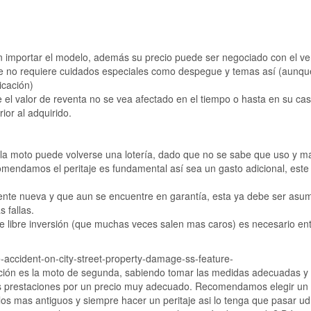
sin importar el modelo, además su precio puede ser negociado con el v
 no requiere cuidados especiales como despegue y temas así (aunqu
icación)
 el valor de reventa no se vea afectado en el tiempo o hasta en su ca
ior al adquirido.
 la moto puede volverse una lotería, dado que no se sabe que uso y ma
mendamos el peritaje es fundamental así sea un gasto adicional, est
ente nueva y que aun se encuentre en garantía, esta ya debe ser asum
 fallas.
libre inversión (que muchas veces salen mas caros) es necesario entr
ción es la moto de segunda, sabiendo tomar las medidas adecuadas y s
 prestaciones por un precio muy adecuado. Recomendamos elegir un 
los mas antiguos y siempre hacer un peritaje asi lo tenga que pasar ud